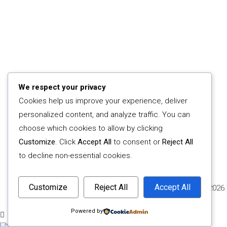
We respect your privacy
Servicios
Cookies help us improve your experience, deliver
Lavado profesional de cortinas
personalized content, and analyze traffic. You can
Confección a medida
choose which cookies to allow by clicking
Mantenimiento preventivo
Customize
. Click
Accept All
to consent or
Reject All
to decline non-essential cookies.
Customize
Reject All
Accept All
(©) 2026
Powered by