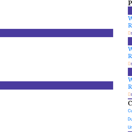
P
W
R
W
R
W
R
C
Cu
Du
U