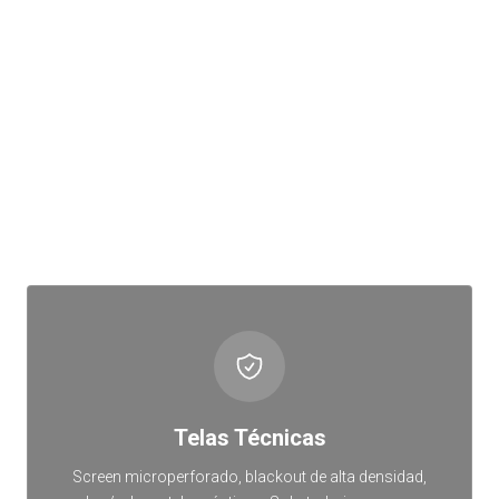
¿POR QUÉ ELEGIRNOS?
La Diferencia Cieldecor en Cada
Roller
Telas Técnicas
Screen microperforado, blackout de alta densidad,